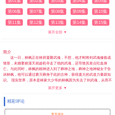
第01集
第02集
第03集
第04集
第05集
第06集
第07集
第08集
第09集
第10集
第11集
第12集
第13集
第14集
第15集
展开全部 ▼
简介
这一日，林枫正在林府凝聚武魂，不想，他才刚将剑武魂修炼成
雏形，未婚妻姬漫夭就趁机夺走了他的武魂，还导致其差点吐血身
亡。与此同时，林枫的精神进入到了葬神之地，葬神之地神秘女子告
诉林枫，他可以通过磨灭葬身于此的古神，获得庞大的武道力量跟知
识。 现实世界，原本是林家大少爷的林枫因为失去了剑武魂，从而不
再受到家仆们的尊重，他们处处针对林枫，就连林枫的妹妹林香儿生
展开更多 ▼
病，他们都不愿意出手帮助分毫，直到林枫使用从葬神之地获得到的
力量打败了黄阶武魂的强者——林宇宏，林家的人才对林枫的态度有
精彩评论
所改观。 另外一边，林枫因为没能很好得控制最新得到的力量，杀死
了正在跟自己决斗的秦骁。秦骁乃是秦家大长老的孙子，并且一直受
到长老们的宠爱，如今秦骁被害，秦家长老自是不甘，他们一怒之
暂无评论