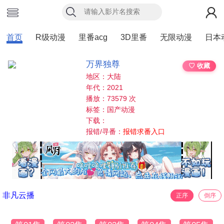
首页
R级动漫
里番acg
3D里番
无限动漫
日本
万界独尊
♡ 收藏
地区：大陆
年代：2021
播放：73579 次
标签：国产动漫
下载：
报错/寻番：
报错求番入口
非凡云播
正序
倒序