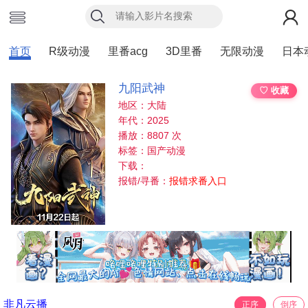
首页
R级动漫
里番acg
3D里番
无限动漫
日本
九阳武神
♡ 收藏
地区：大陆
年代：2025
播放：8807 次
标签：国产动漫
下载：
报错/寻番：
报错求番入口
非凡云播
正序
倒序