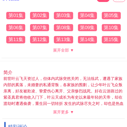
第01集
第02集
第03集
第04集
第05集
第06集
第07集
第08集
第09集
第10集
第11集
第12集
第13集
第14集
第15集
展开全部 ▼
简介
前世叶云飞天资过人，但体内武脉突然关闭，无法练武，遭遇了家族
内部的奚落，未婚妻的私通背叛，各家族的围剿，让少年叶云飞众叛
亲离，好友被欺凌、挚爱伤心离开、父亲惨烈战死。好在云游路过的
紫圣真君将他收入门下，叶云天成长为有史以来最年轻的天帝，却在
渡劫时遭遇偷袭，重生回一切转折 发生的武脉尽失之时，却也是热血
少年时代。 再次遇
展开更多 ▼
到旧日的亲人、好友、恋人，面对熟悉的一切，一代天帝叶云飞选择
重新开始。体内尚存一缕天帝之魂，让前生记忆得以完好保存。内有
精彩评论