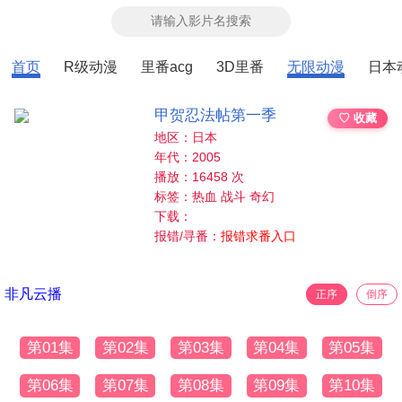
首页
R级动漫
里番acg
3D里番
无限动漫
日本
甲贺忍法帖第一季
♡ 收藏
地区：日本
年代：2005
播放：16458 次
标签：热血 战斗 奇幻
下载：
报错/寻番：
报错求番入口
非凡云播
正序
倒序
第01集
第02集
第03集
第04集
第05集
第06集
第07集
第08集
第09集
第10集