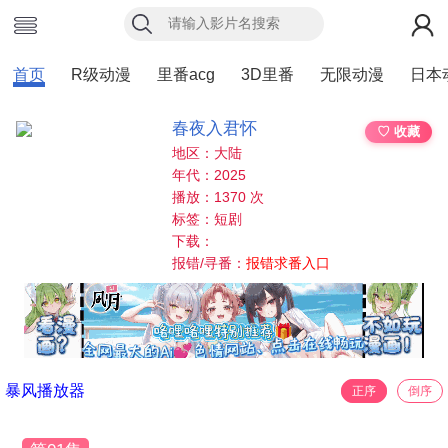
首页
R级动漫
里番acg
3D里番
无限动漫
日本
春夜入君怀
♡ 收藏
地区：大陆
年代：2025
播放：1370 次
标签：短剧
下载：
报错/寻番：
报错求番入口
暴风播放器
正序
倒序