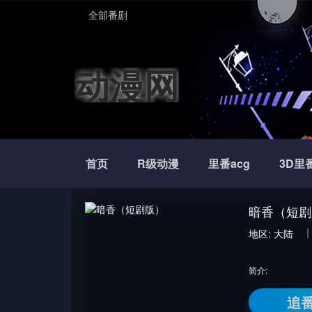
全部番剧
动漫网
首页
R级动漫
里番acg
3D里
暗香（短剧
地区:
大陆
简介:
追