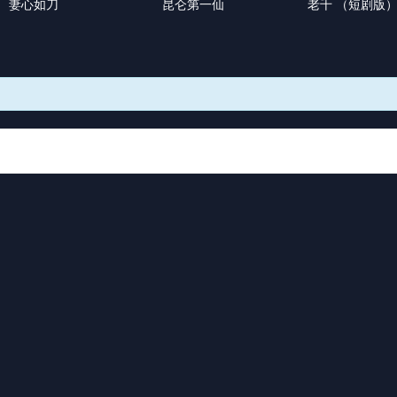
妻心如刀
昆仑第一仙
老千 （短剧版