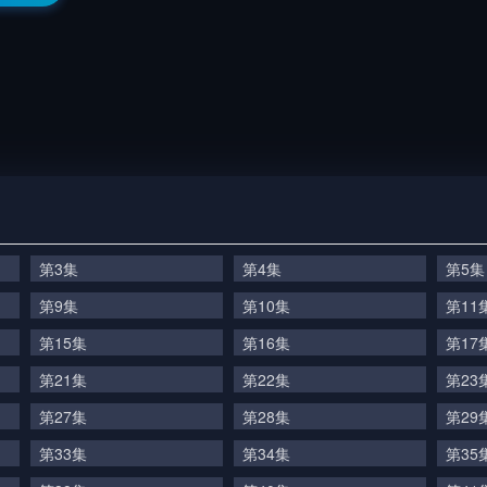
第3集
第4集
第5集
第9集
第10集
第11
第15集
第16集
第17
第21集
第22集
第23
第27集
第28集
第29
第33集
第34集
第35