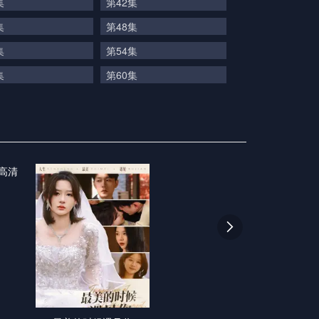
集
第42集
集
第48集
集
第54集
集
第60集
