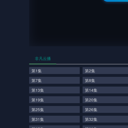
非凡云播
第1集
第2集
第7集
第8集
第13集
第14集
第19集
第20集
第25集
第26集
第31集
第32集