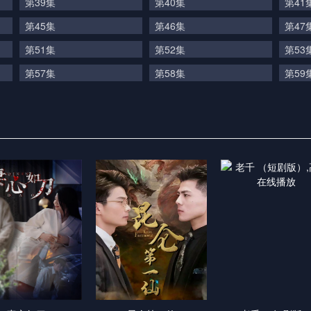
第39集
第40集
第41
第45集
第46集
第47
第51集
第52集
第53
第57集
第58集
第59