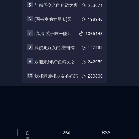
5
与僧侣交合的色欲之夜
253074
6
[图书室的女朋友]図
198946
7
[高清]关于唯一能让
1065443
8
我侵犯姪女的理由[俺
147888
9
欢迎来到!好色精灵之
242050
10
我和老师和朋友的妈妈
289806
百
360
RSS
度